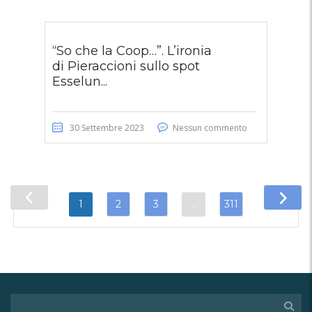
“So che la Coop…”. L’ironia
di Pieraccioni sullo spot
Esselun...
30 Settembre 2023
Nessun commento
1
2
3
…
311