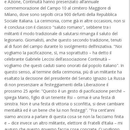
e Azione, Continuità hanno presenziato all’annuale
commemorazione del Campo 10 al cimitero Maggiore di
Milano, dove sono sepolti circa 900 defunti della Repubblica
Sociale Italiana. La cerimonia, come già in altre occasioni, non si
è conclusa con il classico "saluto romano", sebbene tra i
militanti il modo tradizionale di salutarsi rimanga il saluto del
legionario. Giornalisti, anche questo secondo tradizione, tenuti
al di fuori del campo durante lo svolgimento dell’iniziativa. "Noi
vogliamo la pacificazione, sì, ma soprattutto – ha detto il
celebrante Gabriele Leccisi dell’associazione Continuità –
vogliamo che questi caduti siano onorati dal popolo italiano". In
questo senso, al termine della cerimonia, più di un militante ha
esaltato la decisione del presidente del Senato Ignazio La Russa
di non presenziare ai festeggiamenti della Liberazione il
prossimo 25 aprile: "Questo è un gesto di pacificazione perché –
spiega Mario, figlio di un tenente Rsi – ormai è una festa di
sinistra. Non è una festa di vittoria o sconfitta, si deve cambiare
mentalità ed è un bene che lui non festeggi". "Fra cent’anni
siamo ancora a parlare di questa cosa se non la facciamo finita
e – dice invece un altro militante, elettore di Fratelli d’Italia – mi
auguro che questo governo faccia cose concrete. Ci vogliono