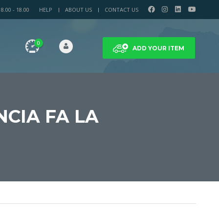
.00 - 18.00
HELP
ABOUT US
CONTACT US
0
ADD YOUR ITEM
NCIA FA LA