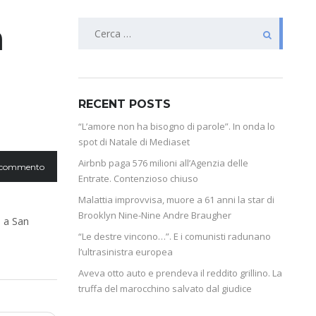
a
RECENT POSTS
“L’amore non ha bisogno di parole”. In onda lo
spot di Natale di Mediaset
Airbnb paga 576 milioni all’Agenzia delle
 commento
Entrate. Contenzioso chiuso
Malattia improvvisa, muore a 61 anni la star di
Brooklyn Nine-Nine Andre Braugher
a a San
“Le destre vincono…”. E i comunisti radunano
l’ultrasinistra europea
Aveva otto auto e prendeva il reddito grillino. La
truffa del marocchino salvato dal giudice