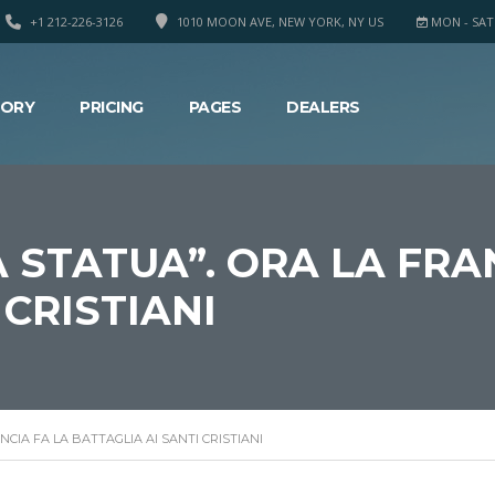
+1 212-226-3126
1010 MOON AVE, NEW YORK, NY US
MON - SAT 8
TORY
PRICING
PAGES
DEALERS
 STATUA”. ORA LA FRA
 CRISTIANI
CIA FA LA BATTAGLIA AI SANTI CRISTIANI