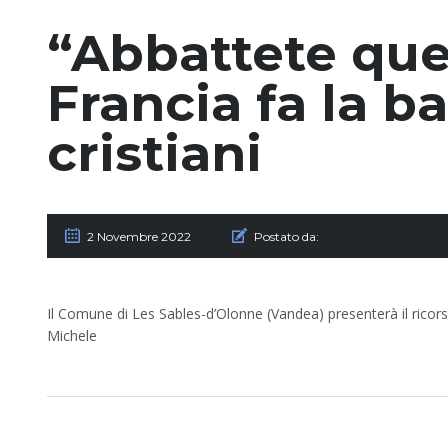
“Abbattete quel
Francia fa la ba
cristiani
2 Novembre 2022
Postato da:
Il Comune di Les Sables-d’Olonne (Vandea) presenterà il ricorso
Michele