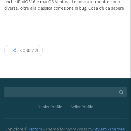
anche iPadOS16 e macOS Ventura. Le novità introdotte sono
diverse, oltre alla classica correzione di bug. Cosa c’è da sapere
CONDIVIDI
Dealer Profile
Seller Profile
Copyright ©
Motors
– Theme for WordPress by
StylemixThemes