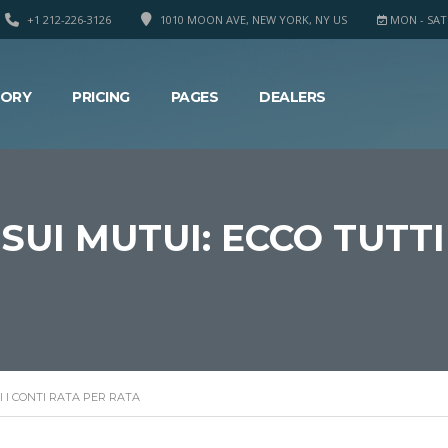
+1 212-226-3126
1010 MOON AVE, NEW YORK, NY US
MON - SAT 8
TORY
PRICING
PAGES
DEALERS
SUI MUTUI: ECCO TUTTI
I I CONTI RATA PER RATA