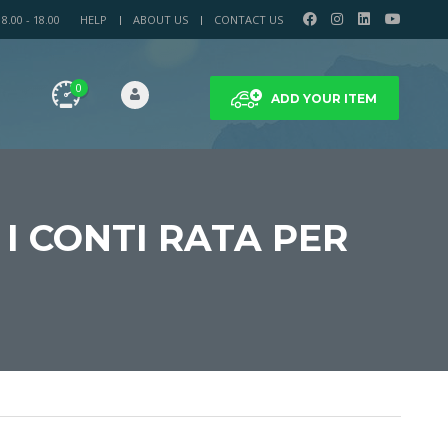
.00 - 18.00
HELP
ABOUT US
CONTACT US
0
ADD YOUR ITEM
 I CONTI RATA PER