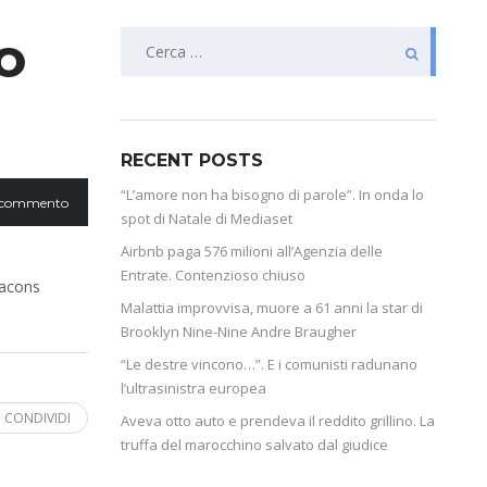
o
RECENT POSTS
“L’amore non ha bisogno di parole”. In onda lo
 commento
spot di Natale di Mediaset
Airbnb paga 576 milioni all’Agenzia delle
Entrate. Contenzioso chiuso
dacons
Malattia improvvisa, muore a 61 anni la star di
Brooklyn Nine-Nine Andre Braugher
“Le destre vincono…”. E i comunisti radunano
l’ultrasinistra europea
CONDIVIDI
Aveva otto auto e prendeva il reddito grillino. La
truffa del marocchino salvato dal giudice