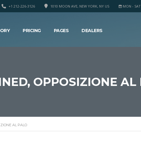
+1 212-226-3126
1010 MOON AVE, NEW YORK, NY US
MON - SAT 8
TORY
PRICING
PAGES
DEALERS
NED, OPPOSIZIONE AL
ZIONE AL PALO