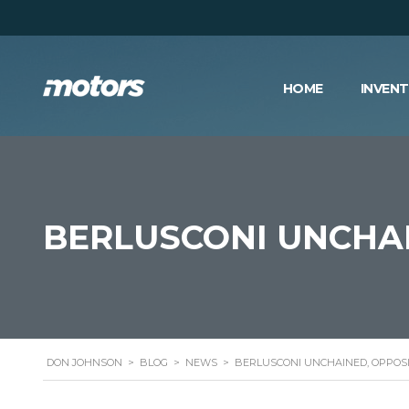
HOME
INVEN
BERLUSCONI UNCHAI
DON JOHNSON
>
BLOG
>
NEWS
>
BERLUSCONI UNCHAINED, OPPOSI