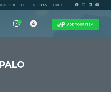
.00 - 18.00
HELP
ABOUT US
CONTACT US
0
ADD YOUR ITEM
 PALO