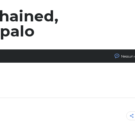
hained,
 palo
Nessun