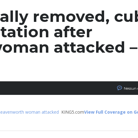
hally removed, cu
tation after
oman attacked –
Nessun
er Leavenworth woman attacked
KING5.com
View Full Coverage on 