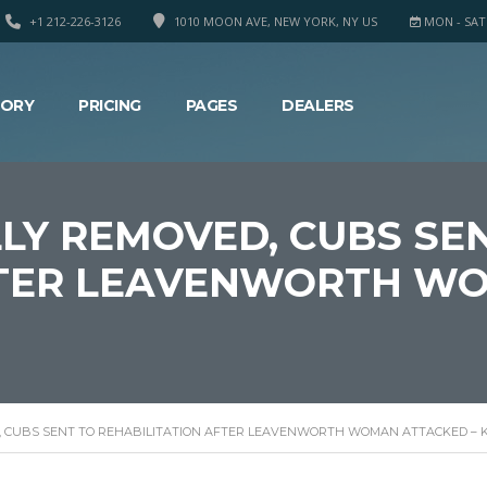
+1 212-226-3126
1010 MOON AVE, NEW YORK, NY US
MON - SAT 8
TORY
PRICING
PAGES
DEALERS
LY REMOVED, CUBS SE
FTER LEAVENWORTH W
, CUBS SENT TO REHABILITATION AFTER LEAVENWORTH WOMAN ATTACKED – 