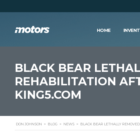
HOME
INVEN
BLACK BEAR LETHAL
REHABILITATION A
KING5.COM
DON JOHNSON
>
BLOG
>
NEWS
>
BLACK BEAR LETHALLY REMOVED