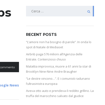
bs
RECENT POSTS
“L’amore non ha bisogno di parole”. In onda lo
spot di Natale di Mediaset
Airbnb paga 576 milioni all’Agenzia delle
Entrate. Contenzioso chiuso
Malattia improvvisa, muore a 61 anni la star di
 commento
Brooklyn Nine-Nine Andre Braugher
“Le destre vincono…”. E i comunisti radunano
l’ultrasinistra europea
Google News
Aveva otto auto e prendeva il reddito grillino. La
truffa del marocchino salvato dal giudice