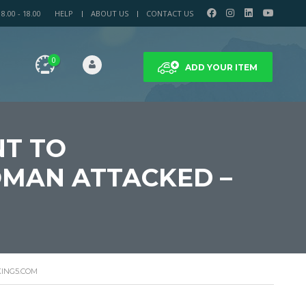
.00 - 18.00
HELP
ABOUT US
CONTACT US
0
ADD YOUR ITEM
NT TO
OMAN ATTACKED –
KING5.COM