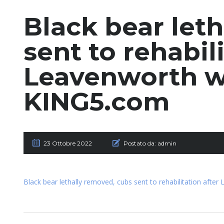
Black bear let
sent to rehabili
Leavenworth w
KING5.com
23 Ottobre 2022
Postato da:
admin
Black bear lethally removed, cubs sent to rehabilitation aft