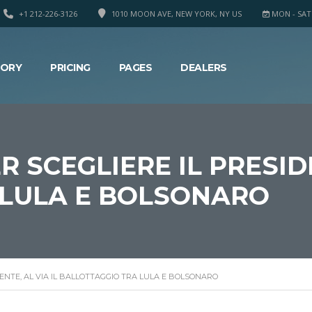
+1 212-226-3126
1010 MOON AVE, NEW YORK, NY US
MON - SAT 8
TORY
PRICING
PAGES
DEALERS
 SCEGLIERE IL PRESIDE
 LULA E BOLSONARO
DENTE, AL VIA IL BALLOTTAGGIO TRA LULA E BOLSONARO