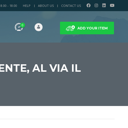
.00 - 18.00
HELP
ABOUT US
CONTACT US
0
ADD YOUR ITEM
NTE, AL VIA IL