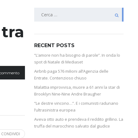
 tra
RECENT POSTS
“L’amore non ha bisogno di parole”. In onda lo
spot di Natale di Mediaset
Airbnb paga 576 milioni all’Agenzia delle
 commento
Entrate. Contenzioso chiuso
Malattia improvvisa, muore a 61 anni la star di
Brooklyn Nine-Nine Andre Braugher
“Le destre vincono…”. E i comunisti radunano
l’ultrasinistra europea
Aveva otto auto e prendeva il reddito grillino. La
truffa del marocchino salvato dal giudice
CONDIVIDI