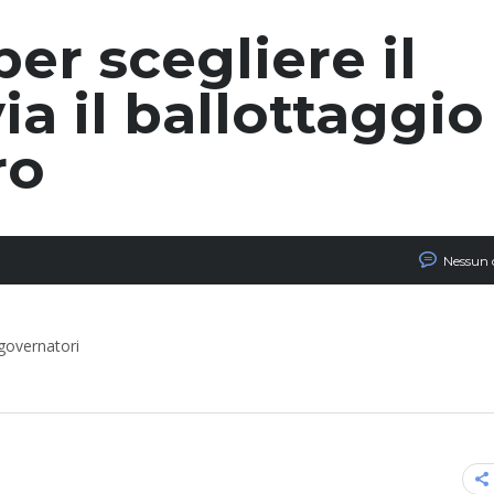
per scegliere il
ia il ballottaggio
ro
Nessun
 governatori