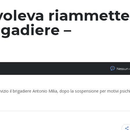
voleva riammette
rigadiere –
Nessun
zio il brigadiere Antonio Milia, dopo la sospensione per motivi psichia