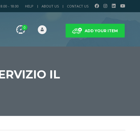
.00 - 18.00
HELP
ABOUT US
CONTACT US
0
ADD YOUR ITEM
RVIZIO IL