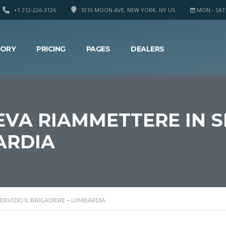
+1 212-226-3126
1010 MOON AVE, NEW YORK, NY US
MON - SAT 8
TORY
PRICING
PAGES
DEALERS
VA RIAMMETTERE IN SE
ARDIA
ERVIZIO IL BRIGADIERE – LOMBARDIA