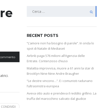
re
RECENT POSTS
“L’amore non ha bisogno di parole”. In onda lo
spot di Natale di Mediaset
Airbnb paga 576 milioni all’Agenzia delle
 commento
Entrate. Contenzioso chiuso
Malattia improvvisa, muore a 61 anni la star di
Brooklyn Nine-Nine Andre Braugher
trici.
“Le destre vincono…”. E i comunisti radunano
l’ultrasinistra europea
Aveva otto auto e prendeva il reddito grillino. La
truffa del marocchino salvato dal giudice
CONDIVIDI