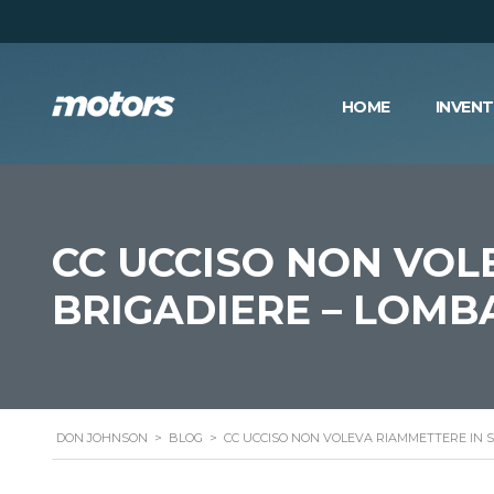
HOME
INVEN
CC UCCISO NON VOLE
BRIGADIERE – LOMB
DON JOHNSON
>
BLOG
>
CC UCCISO NON VOLEVA RIAMMETTERE IN S