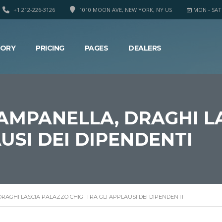
+1 212-226-3126
1010 MOON AVE, NEW YORK, NY US
MON - SAT 8
TORY
PRICING
PAGES
DEALERS
AMPANELLA, DRAGHI L
AUSI DEI DIPENDENTI
RAGHI LASCIA PALAZZO CHIGI TRA GLI APPLAUSI DEI DIPENDENTI