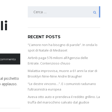
li
RECENT POSTS
“L’amore non ha bisogno di parole”. In onda lo
spot di Natale di Mediaset
Airbnb paga 576 milioni all’Agenzia delle
 commento
Entrate. Contenzioso chiuso
Malattia improvvisa, muore a 61 anni la star di
Brooklyn Nine-Nine Andre Braugher
al picchetto
go applauso.
“Le destre vincono…”. E i comunisti radunano
l’ultrasinistra europea
Aveva otto auto e prendeva il reddito grillino. La
truffa del marocchino salvato dal giudice