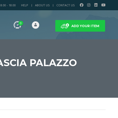
.00 - 18.00
HELP
ABOUT US
CONTACT US
0
ADD YOUR ITEM
ASCIA PALAZZO