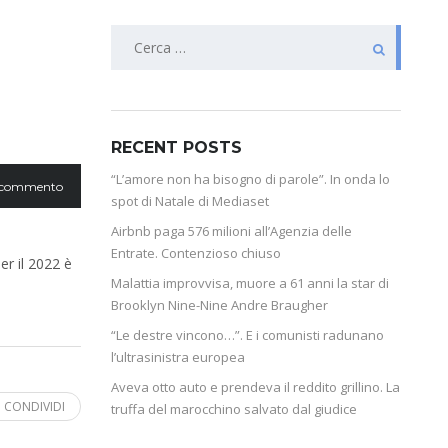
RECENT POSTS
“L’amore non ha bisogno di parole”. In onda lo
 commento
spot di Natale di Mediaset
Airbnb paga 576 milioni all’Agenzia delle
Entrate. Contenzioso chiuso
er il 2022 è
Malattia improvvisa, muore a 61 anni la star di
Brooklyn Nine-Nine Andre Braugher
“Le destre vincono…”. E i comunisti radunano
l’ultrasinistra europea
Aveva otto auto e prendeva il reddito grillino. La
CONDIVIDI
truffa del marocchino salvato dal giudice