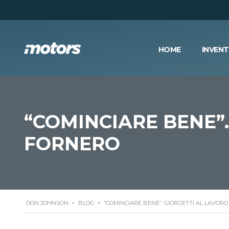
HOME
INVEN
“COMINCIARE BENE”
FORNERO
DON JOHNSON
>
BLOG
>
“COMINCIARE BENE”. GIORGETTI AL LAVOR