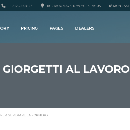
+1 212-226-3126
1010 MOON AVE, NEW YORK, NY US
MON - SAT 8
TORY
PRICING
PAGES
DEALERS
. GIORGETTI AL LAVOR
O PER SUPERARE LA FORNERO