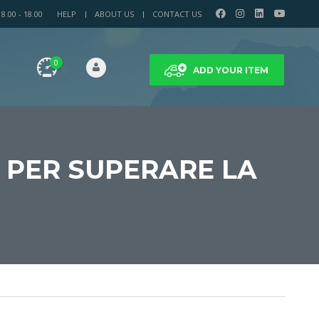
.00 - 18.00
HELP
ABOUT US
CONTACT US
0
ADD YOUR ITEM
O PER SUPERARE LA