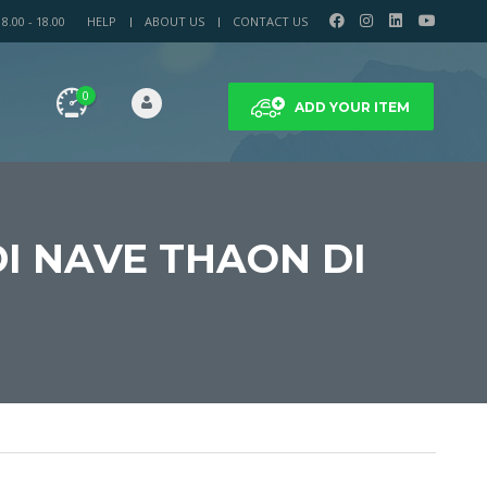
.00 - 18.00
HELP
ABOUT US
CONTACT US
0
ADD YOUR ITEM
DI NAVE THAON DI