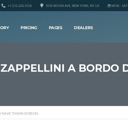
+1 212-226-3126
1010 MOON AVE, NEW YORK, NY US
MON - SAT 8
TORY
PRICING
PAGES
DEALERS
 ZAPPELLINI A BORDO 
DI NAVE THAON DI REVEL