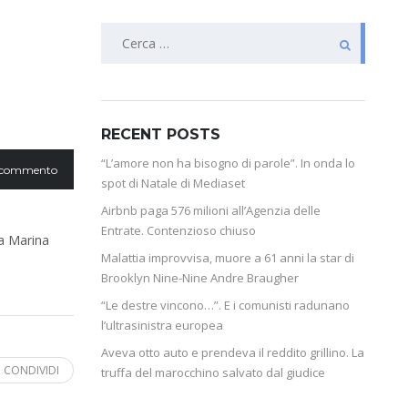
RECENT POSTS
“L’amore non ha bisogno di parole”. In onda lo
 commento
spot di Natale di Mediaset
Airbnb paga 576 milioni all’Agenzia delle
Entrate. Contenzioso chiuso
la Marina
Malattia improvvisa, muore a 61 anni la star di
Brooklyn Nine-Nine Andre Braugher
“Le destre vincono…”. E i comunisti radunano
l’ultrasinistra europea
Aveva otto auto e prendeva il reddito grillino. La
CONDIVIDI
truffa del marocchino salvato dal giudice