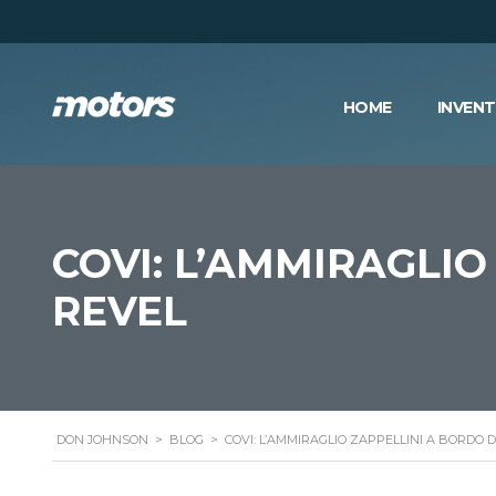
HOME
INVEN
COVI: L’AMMIRAGLIO
REVEL
DON JOHNSON
>
BLOG
>
COVI: L’AMMIRAGLIO ZAPPELLINI A BORDO 