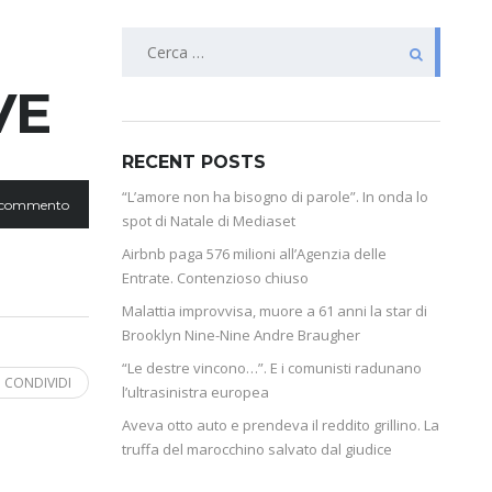
VE
RECENT POSTS
“L’amore non ha bisogno di parole”. In onda lo
 commento
spot di Natale di Mediaset
Airbnb paga 576 milioni all’Agenzia delle
Entrate. Contenzioso chiuso
Malattia improvvisa, muore a 61 anni la star di
Brooklyn Nine-Nine Andre Braugher
“Le destre vincono…”. E i comunisti radunano
CONDIVIDI
l’ultrasinistra europea
Aveva otto auto e prendeva il reddito grillino. La
truffa del marocchino salvato dal giudice