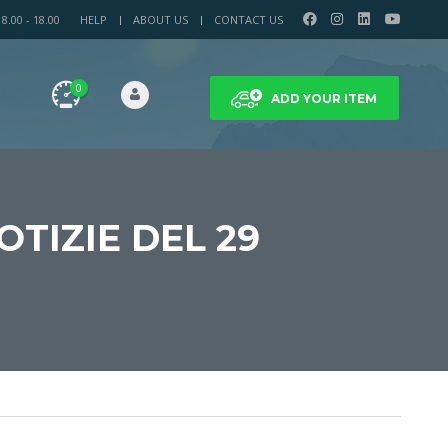
.00 - 18.00
HELP
ABOUT US
CONTACT US
0
ADD YOUR ITEM
OTIZIE DEL 29