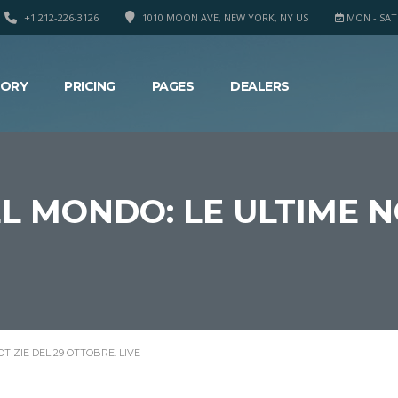
+1 212-226-3126
1010 MOON AVE, NEW YORK, NY US
MON - SAT 8
TORY
PRICING
PAGES
DEALERS
EL MONDO: LE ULTIME N
OTIZIE DEL 29 OTTOBRE. LIVE