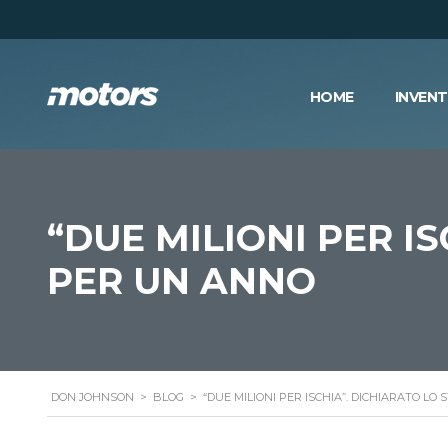
HOME
INVEN
“DUE MILIONI PER I
PER UN ANNO
DON JOHNSON
>
BLOG
>
“DUE MILIONI PER ISCHIA”. DICHIARATO L