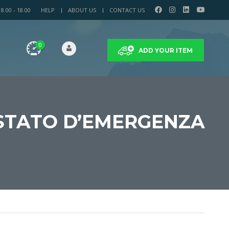
.00 - 18.00
HELP
ABOUT US
CONTACT US
0
ADD YOUR ITEM
O STATO D’EMERGENZA