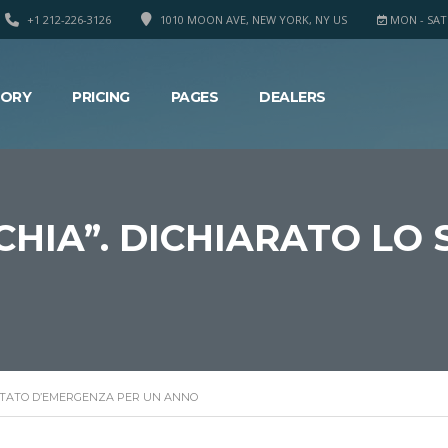
+1 212-226-3126
1010 MOON AVE, NEW YORK, NY US
MON - SAT 8
TORY
PRICING
PAGES
DEALERS
SCHIA”. DICHIARATO L
O STATO D’EMERGENZA PER UN ANNO