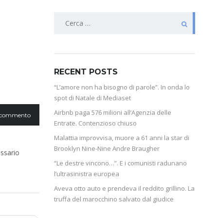
RECENT POSTS
“L’amore non ha bisogno di parole”. In onda lo
spot di Natale di Mediaset
Airbnb paga 576 milioni all’Agenzia delle
 commento
Entrate. Contenzioso chiuso
Malattia improvvisa, muore a 61 anni la star di
Brooklyn Nine-Nine Andre Braugher
issario
“Le destre vincono…”. E i comunisti radunano
l’ultrasinistra europea
Aveva otto auto e prendeva il reddito grillino. La
truffa del marocchino salvato dal giudice