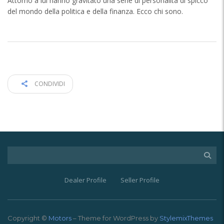
Attorno a lui hanno gravitato una serie di personalità di spicco
del mondo della politica e della finanza. Ecco chi sono.
CONDIVIDI
Dealer Profile
Seller Profile
Copyright ©
Motors
– Theme for WordPress by
StylemixThemes