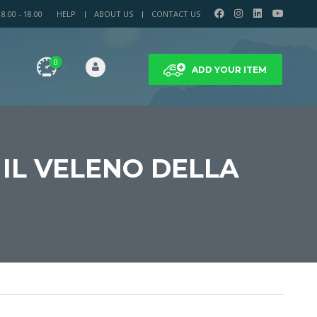
.00 - 18.00
HELP
ABOUT US
CONTACT US
0
ADD YOUR ITEM
 IL VELENO DELLA