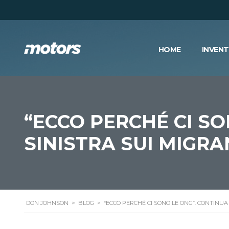
HOME
INVEN
“ECCO PERCHÉ CI SO
SINISTRA SUI MIGRA
DON JOHNSON
>
BLOG
>
“ECCO PERCHÉ CI SONO LE ONG”. CONTINUA 