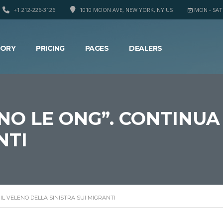
+1 212-226-3126
1010 MOON AVE, NEW YORK, NY US
MON - SAT 8
TORY
PRICING
PAGES
DEALERS
NO LE ONG”. CONTINUA
NTI
IL VELENO DELLA SINISTRA SUI MIGRANTI