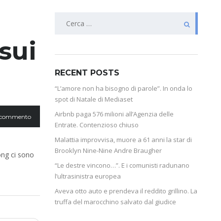
sui
RECENT POSTS
“L’amore non ha bisogno di parole”. In onda lo
spot di Natale di Mediaset
Airbnb paga 576 milioni all’Agenzia delle
 commento
Entrate. Contenzioso chiuso
Malattia improvvisa, muore a 61 anni la star di
Brooklyn Nine-Nine Andre Braugher
ong ci sono
“Le destre vincono…”. E i comunisti radunano
l’ultrasinistra europea
Aveva otto auto e prendeva il reddito grillino. La
truffa del marocchino salvato dal giudice