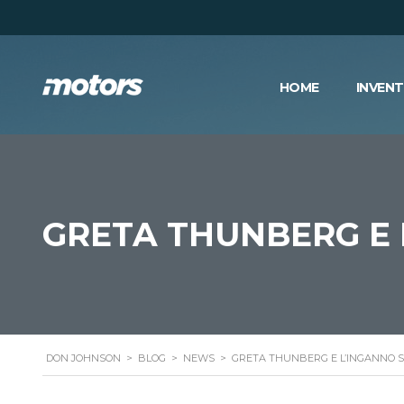
HOME
INVEN
GRETA THUNBERG E 
DON JOHNSON
>
BLOG
>
NEWS
>
GRETA THUNBERG E L’INGANNO S