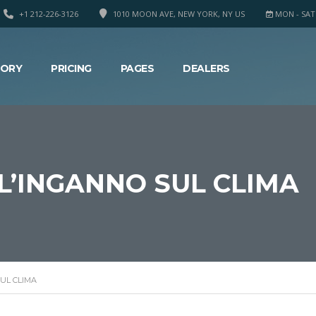
+1 212-226-3126
1010 MOON AVE, NEW YORK, NY US
MON - SAT 8
TORY
PRICING
PAGES
DEALERS
L’INGANNO SUL CLIMA
UL CLIMA