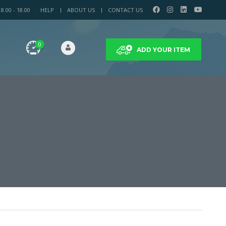
.00 - 18.00
HELP
ABOUT US
CONTACT US
0
ADD YOUR ITEM