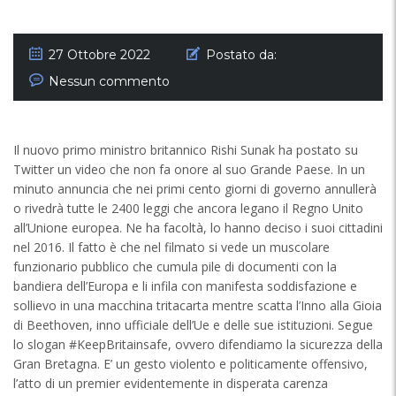
27 Ottobre 2022
Postato da:
Nessun commento
Il nuovo primo ministro britannico Rishi Sunak ha postato su
Twitter un video che non fa onore al suo Grande Paese. In un
minuto annuncia che nei primi cento giorni di governo annullerà
o rivedrà tutte le 2400 leggi che ancora legano il Regno Unito
all’Unione europea. Ne ha facoltà, lo hanno deciso i suoi cittadini
nel 2016. Il fatto è che nel filmato si vede un muscolare
funzionario pubblico che cumula pile di documenti con la
bandiera dell’Europa e li infila con manifesta soddisfazione e
sollievo in una macchina tritacarta mentre scatta l’Inno alla Gioia
di Beethoven, inno ufficiale dell’Ue e delle sue istituzioni. Segue
lo slogan #KeepBritainsafe, ovvero difendiamo la sicurezza della
Gran Bretagna. E’ un gesto violento e politicamente offensivo,
l’atto di un premier evidentemente in disperata carenza