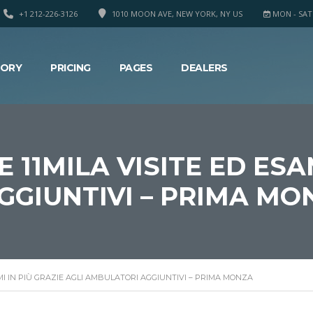
+1 212-226-3126
1010 MOON AVE, NEW YORK, NY US
MON - SAT 8
TORY
PRICING
PAGES
DEALERS
 11MILA VISITE ED ESAM
GGIUNTIVI – PRIMA MO
AMI IN PIÙ GRAZIE AGLI AMBULATORI AGGIUNTIVI – PRIMA MONZA