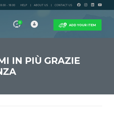
.00 - 18.00
HELP
ABOUT US
CONTACT US
0
ADD YOUR ITEM
I IN PIÙ GRAZIE
NZA