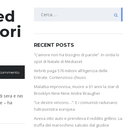
ed
ori
RECENT POSTS
“L’amore non ha bisogno di parole”. In onda lo
spot di Natale di Mediaset
Airbnb paga 576 milioni all’Agenzia delle
 commento
Entrate. Contenzioso chiuso
Malattia improvvisa, muore a 61 anni la star di
Brooklyn Nine-Nine Andre Braugher
i sera e nei
te – ha
“Le destre vincono…”. E i comunisti radunano
l’ultrasinistra europea
Aveva otto auto e prendeva il reddito grillino. La
truffa del marocchino salvato dal giudice