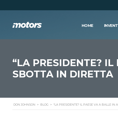
HOME
INVEN
“LA PRESIDENTE? IL 
SBOTTA IN DIRETTA
DON JOHNSON
>
BLOG
>
“LA PRESIDENTE? IL PAESE VA A BALLE IN A