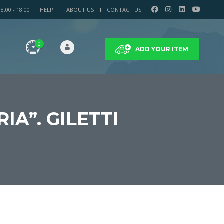
.00 - 18.00
HELP
ABOUT US
CONTACT US
0
ADD YOUR ITEM
IA”. GILETTI