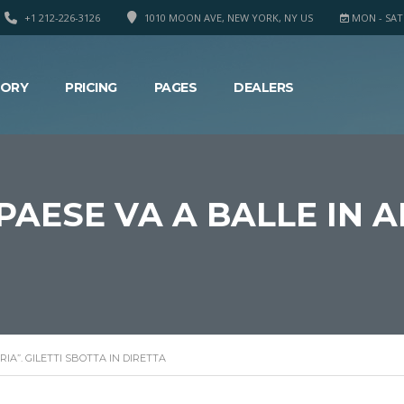
+1 212-226-3126
1010 MOON AVE, NEW YORK, NY US
MON - SAT 8
TORY
PRICING
PAGES
DEALERS
PAESE VA A BALLE IN AR
RIA”. GILETTI SBOTTA IN DIRETTA