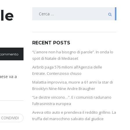
le
RECENT POSTS
“L’amore non ha bisogno di parole”. In onda lo
 commento
spot di Natale di Mediaset
Airbnb paga 576 milioni all’Agenzia delle
Entrate. Contenzioso chiuso
Paese va a
Malattia improvvisa, muore a 61 anni la star di
Brooklyn Nine-Nine Andre Braugher
“Le destre vincono…”. E i comunisti radunano
l’ultrasinistra europea
Aveva otto auto e prendeva il reddito grillino. La
CONDIVIDI
truffa del marocchino salvato dal giudice