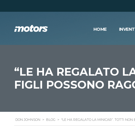
HOME
INVEN
“LE HA REGALATO LA
FIGLI POSSONO RAG
DON JOHNSON
>
BLOG
>
“LE HA REGALATO LA MINICAR”. TOTTI NON