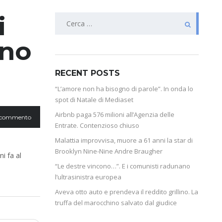
i
ono
RECENT POSTS
“L’amore non ha bisogno di parole”. In onda lo
spot di Natale di Mediaset
Airbnb paga 576 milioni all’Agenzia delle
 commento
Entrate. Contenzioso chiuso
Malattia improvvisa, muore a 61 anni la star di
Brooklyn Nine-Nine Andre Braugher
i fa al
“Le destre vincono…”. E i comunisti radunano
l’ultrasinistra europea
Aveva otto auto e prendeva il reddito grillino. La
truffa del marocchino salvato dal giudice