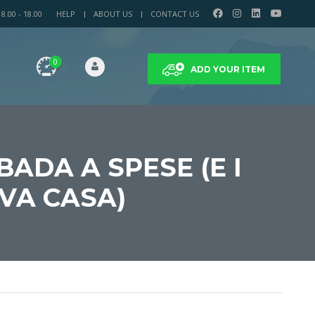
.00 - 18.00
HELP
ABOUT US
CONTACT US
0
ADD YOUR ITEM
BADA A SPESE (E I
VA CASA)