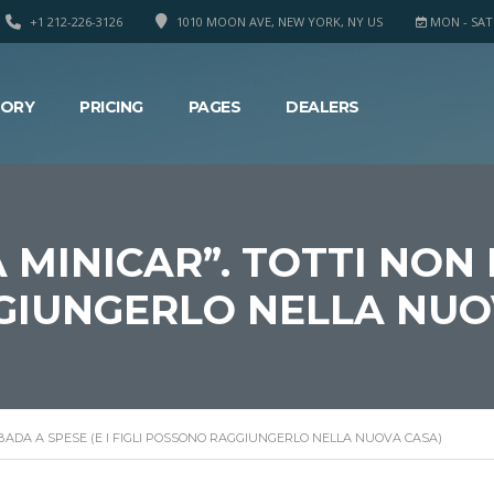
+1 212-226-3126
1010 MOON AVE, NEW YORK, NY US
MON - SAT 8
TORY
PRICING
PAGES
DEALERS
 MINICAR”. TOTTI NON 
GIUNGERLO NELLA NUO
 BADA A SPESE (E I FIGLI POSSONO RAGGIUNGERLO NELLA NUOVA CASA)