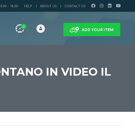
.00 - 18.00
HELP
ABOUT US
CONTACT US
0
ADD YOUR ITEM
NTANO IN VIDEO IL