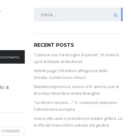
i
RECENT POSTS
“L’amore non ha bisogno di parole”. In onda lo
 commento
spot di Natale di Mediaset
Airbnb paga 576 milioni all’Agenzia delle
Entrate. Contenzioso chiuso
Malattia improvvisa, muore a 61 anni la star di
lo di
Brooklyn Nine-Nine Andre Braugher
“Le destre vincono…”. E i comunisti radunano
l’ultrasinistra europea
Aveva otto auto e prendeva il reddito grillino. La
truffa del marocchino salvato dal giudice
CONDIVIDI