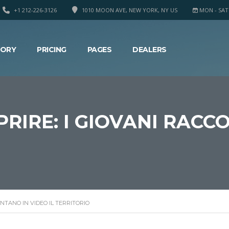
+1 212-226-3126
1010 MOON AVE, NEW YORK, NY US
MON - SAT 8
TORY
PRICING
PAGES
DEALERS
IRE: I GIOVANI RACCO
NTANO IN VIDEO IL TERRITORIO