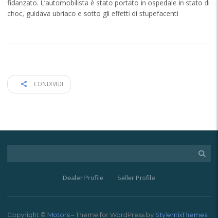
fidanzato. L’automobilista è stato portato in ospedale in stato di
choc, guidava ubriaco e sotto gli effetti di stupefacenti
CONDIVIDI
Dealer Profile
Seller Profile
Copyright ©
Motors
– Theme for WordPress by
StylemixThemes