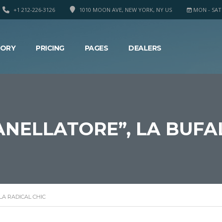
+1 212-226-3126
1010 MOON AVE, NEW YORK, NY US
MON - SAT 8
TORY
PRICING
PAGES
DEALERS
NELLATORE”, LA BUFA
A RADICAL CHIC