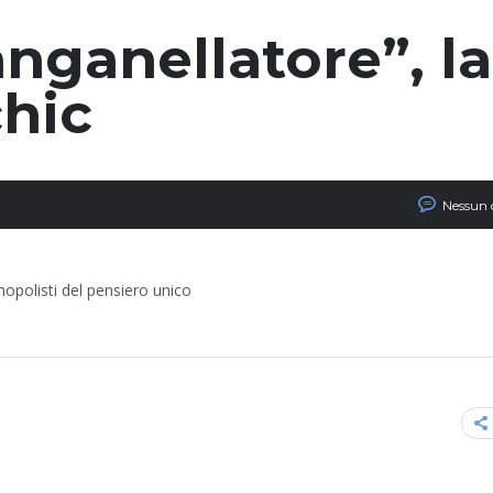
nganellatore”, la
chic
Nessun
nopolisti del pensiero unico