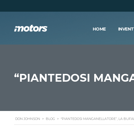
HOME
INVEN
“PIANTEDOSI MANGA
DON JOHNSON
>
BLOG
>
“PIANTEDOSI MANGANELLATORE”, LA BUFAL