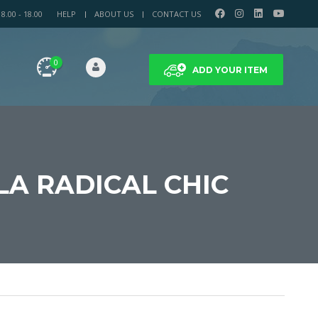
.00 - 18.00
HELP
ABOUT US
CONTACT US
0
ADD YOUR ITEM
LA RADICAL CHIC