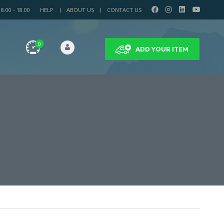
.00 - 18.00
HELP
ABOUT US
CONTACT US
0
ADD YOUR ITEM