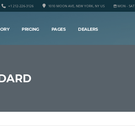
+1 212-226-3126
1010 MOON AVE, NEW YORK, NY US
MON - SAT 8
TORY
PRICING
PAGES
DEALERS
NDARD