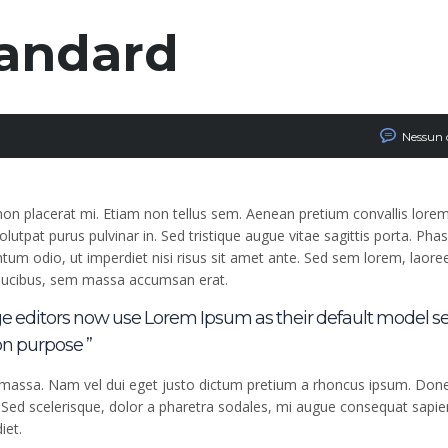
tandard
Nessun
 non placerat mi. Etiam non tellus sem. Aenean pretium convallis lorem
tpat purus pulvinar in. Sed tristique augue vitae sagittis porta. Phas
tum odio, ut imperdiet nisi risus sit amet ante. Sed sem lorem, laoreet
n faucibus, sem massa accumsan erat.
 editors now use Lorem Ipsum as their default model se
n purpose ”
c massa. Nam vel dui eget justo dictum pretium a rhoncus ipsum. Don
. Sed scelerisque, dolor a pharetra sodales, mi augue consequat sapie
iet.