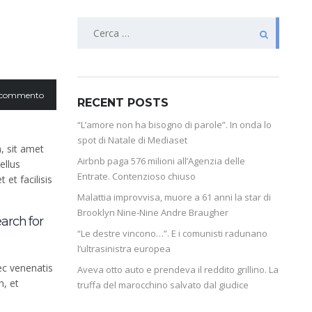
 commento
RECENT POSTS
“L’amore non ha bisogno di parole”. In onda lo
spot di Natale di Mediaset
, sit amet
Airbnb paga 576 milioni all’Agenzia delle
ellus
Entrate. Contenzioso chiuso
 et facilisis
Malattia improvvisa, muore a 61 anni la star di
Brooklyn Nine-Nine Andre Braugher
arch for
“Le destre vincono…”. E i comunisti radunano
l’ultrasinistra europea
ec venenatis
Aveva otto auto e prendeva il reddito grillino. La
n, et
truffa del marocchino salvato dal giudice