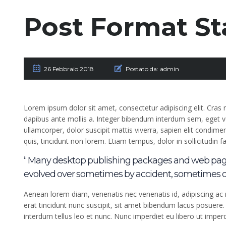
Post Format S
26 Febbraio 2018
Postato da:
admin
Lorem ipsum dolor sit amet, consectetur adipiscing elit. Cras
dapibus ante mollis a. Integer bibendum interdum sem, eget volu
ullamcorper, dolor suscipit mattis viverra, sapien elit condimen
quis, tincidunt non lorem. Etiam tempus, dolor in sollicitudi
“ Many desktop publishing packages and web page
evolved over sometimes by accident, sometimes o
Aenean lorem diam, venenatis nec venenatis id, adipiscing a
erat tincidunt nunc suscipit, sit amet bibendum lacus posuere
interdum tellus leo et nunc. Nunc imperdiet eu libero ut imperd