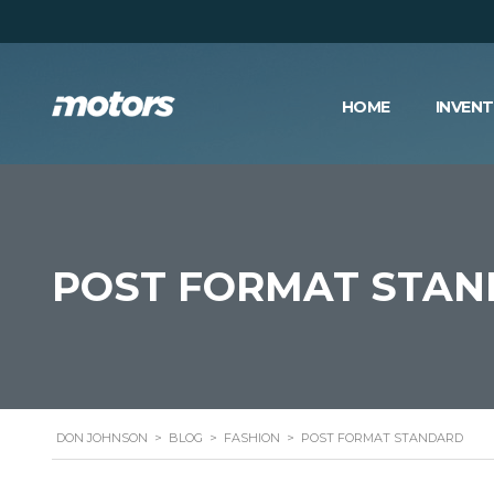
HOME
INVEN
POST FORMAT STA
DON JOHNSON
>
BLOG
>
FASHION
>
POST FORMAT STANDARD