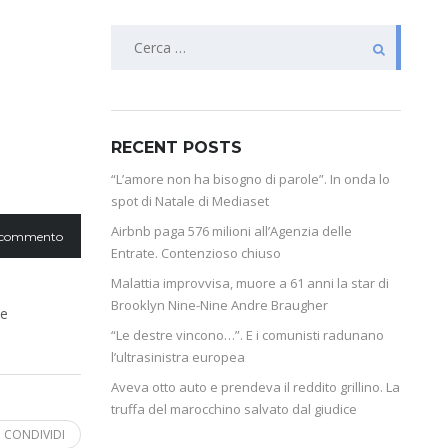
RECENT POSTS
“L’amore non ha bisogno di parole”. In onda lo
spot di Natale di Mediaset
Airbnb paga 576 milioni all’Agenzia delle
 commento
Entrate. Contenzioso chiuso
Malattia improvvisa, muore a 61 anni la star di
Brooklyn Nine-Nine Andre Braugher
te
“Le destre vincono…”. E i comunisti radunano
l’ultrasinistra europea
Aveva otto auto e prendeva il reddito grillino. La
truffa del marocchino salvato dal giudice
CONDIVIDI