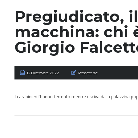
Pregiudicato, i
macchina: chi è
Giorgio Falcett
13 Dicembre 2022
Postato da:
I carabinieri l’hanno fermato mentre usciva dalla palazzina pop