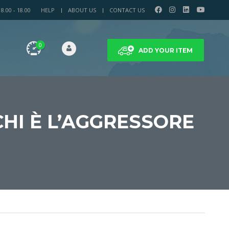
.00 - 18.00
HELP
ABOUT US
CONTACT US
0
ADD YOUR ITEM
CHI È L’AGGRESSORE