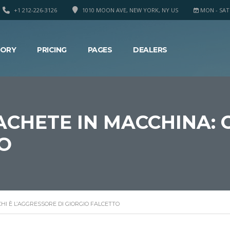
+1 212-226-3126
1010 MOON AVE, NEW YORK, NY US
MON - SAT 8
TORY
PRICING
PAGES
DEALERS
ACHETE IN MACCHINA: 
TO
CHI È L’AGGRESSORE DI GIORGIO FALCETTO