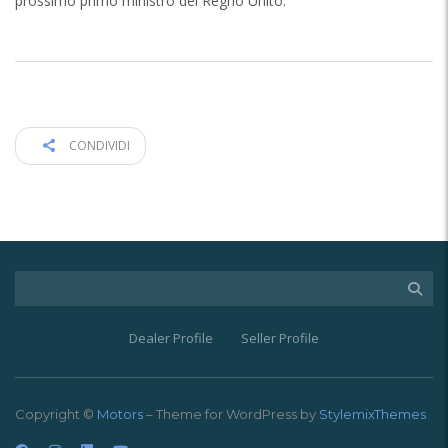
prossimo primo ministro del Regno Unito.
CONDIVIDI
Dealer Profile
Seller Profile
Copyright ©
Motors
– Theme for WordPress by
StylemixThemes