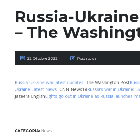
Russia-Ukraine
– The Washing
22 Ottobre 2022
Postato da:
Russia-Ukraine war latest updates
The Washington Post
Russ
Ukraine Latest News
CNN-News18
Russia’s war in Ukraine: L
Jazeera English
Lights go out in Ukraine as Russia launches ‘mas
News
CATEGORIA: