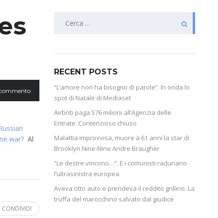
es
RECENT POSTS
“L’amore non ha bisogno di parole”. In onda lo
 commento
spot di Natale di Mediaset
Airbnb paga 576 milioni all’Agenzia delle
Entrate. Contenzioso chiuso
Russian
Malattia improvvisa, muore a 61 anni la star di
ine war?
Al
Brooklyn Nine-Nine Andre Braugher
“Le destre vincono…”. E i comunisti radunano
l’ultrasinistra europea
Aveva otto auto e prendeva il reddito grillino. La
truffa del marocchino salvato dal giudice
CONDIVIDI