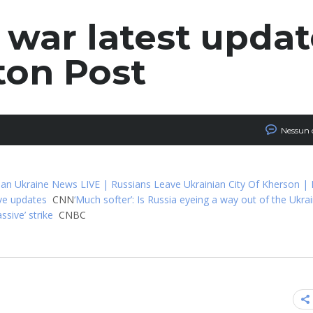
 war latest updat
ton Post
Nessun
ian Ukraine News LIVE | Russians Leave Ukrainian City Of Kherson | 
ive updates
CNN
‘Much softer’: Is Russia eyeing a way out of the Ukra
sive’ strike
CNBC