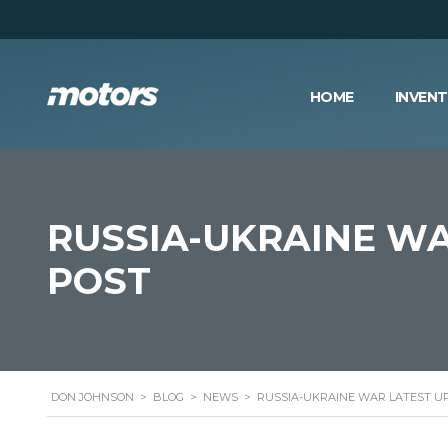
HOME
INVEN
RUSSIA-UKRAINE WA
POST
DON JOHNSON
>
BLOG
>
NEWS
>
RUSSIA-UKRAINE WAR LATEST U