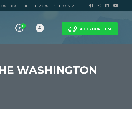
.00 - 18.00
HELP
ABOUT US
CONTACT US
0
ADD YOUR ITEM
THE WASHINGTON