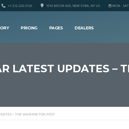
+1 212-226-3126
1010 MOON AVE, NEW YORK, NY US
MON - SAT 8
TORY
PRICING
PAGES
DEALERS
R LATEST UPDATES – 
PDATES – THE WASHINGTON POST