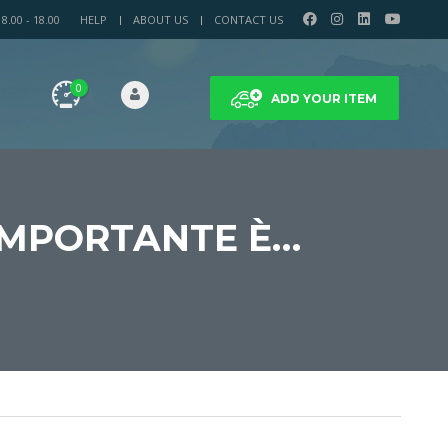
.00 - 18.00
HELP
ABOUT US
CONTACT US
0
ADD YOUR ITEM
L’IMPORTANTE È…