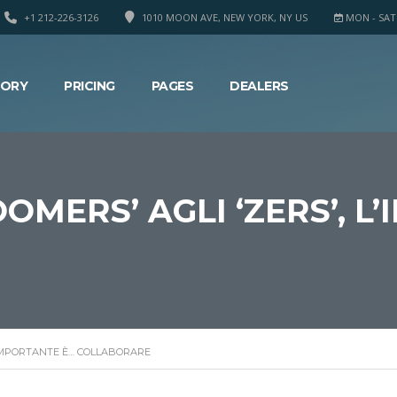
+1 212-226-3126
1010 MOON AVE, NEW YORK, NY US
MON - SAT 8
TORY
PRICING
PAGES
DEALERS
OOMERS’ AGLI ‘ZERS’, 
 L’IMPORTANTE È… COLLABORARE