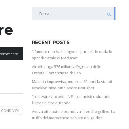
re
RECENT POSTS
“L’amore non ha bisogno di parole”. In onda lo
 commento
spot di Natale di Mediaset
Airbnb paga 576 milioni all’Agenzia delle
Entrate. Contenzioso chiuso
Malattia improvvisa, muore a 61 anni la star di
Brooklyn Nine-Nine Andre Braugher
“Le destre vincono…”. E i comunisti radunano
l’ultrasinistra europea
CONDIVIDI
Aveva otto auto e prendeva il reddito grillino. La
truffa del marocchino salvato dal giudice