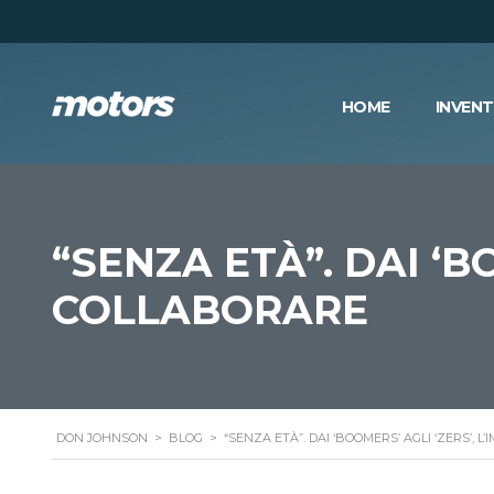
HOME
INVEN
“SENZA ETÀ”. DAI ‘B
COLLABORARE
DON JOHNSON
>
BLOG
>
“SENZA ETÀ”. DAI ‘BOOMERS’ AGLI ‘ZERS’,