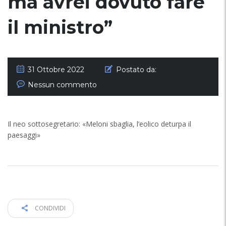
ma avrei dovuto fare
il ministro”
31 Ottobre 2022
Postato da:
Nessun commento
Il neo sottosegretario: «Meloni sbaglia, l’eolico deturpa il
paesaggi»
CONDIVIDI