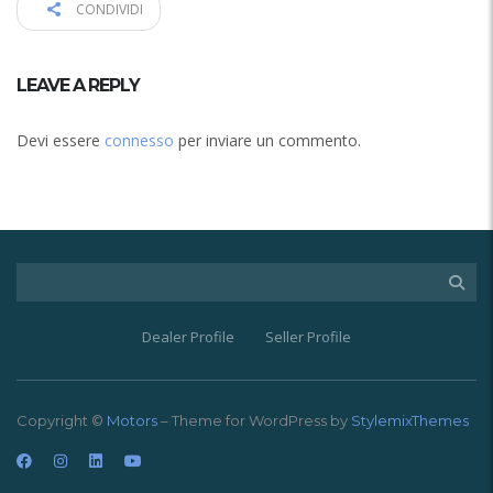
CONDIVIDI
LEAVE A REPLY
Devi essere
connesso
per inviare un commento.
Dealer Profile
Seller Profile
Copyright ©
Motors
– Theme for WordPress by
StylemixThemes