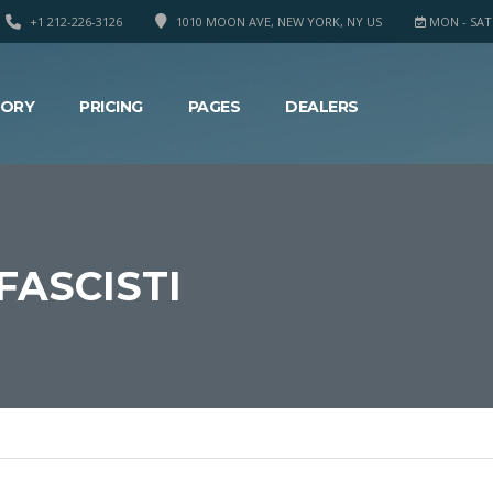
+1 212-226-3126
1010 MOON AVE, NEW YORK, NY US
MON - SAT 8
TORY
PRICING
PAGES
DEALERS
FASCISTI