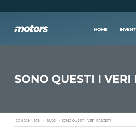
HOME
INVEN
SONO QUESTI I VERI 
DON JOHNSON
>
BLOG
>
SONO QUESTI I VERI FASCISTI