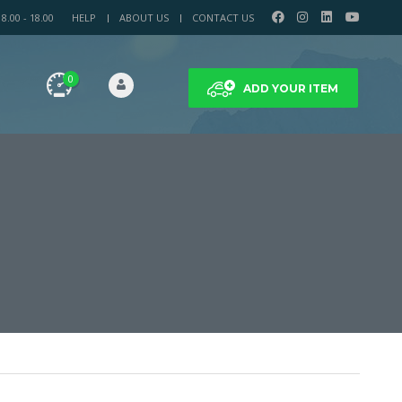
.00 - 18.00
HELP
ABOUT US
CONTACT US
0
ADD YOUR ITEM