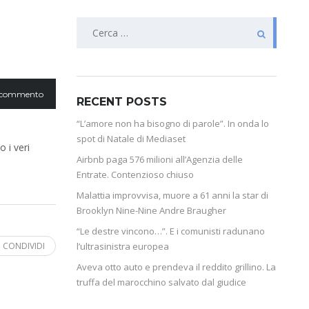
 commento
RECENT POSTS
“L’amore non ha bisogno di parole”. In onda lo
spot di Natale di Mediaset
o i veri
Airbnb paga 576 milioni all’Agenzia delle
Entrate. Contenzioso chiuso
Malattia improvvisa, muore a 61 anni la star di
Brooklyn Nine-Nine Andre Braugher
“Le destre vincono…”. E i comunisti radunano
CONDIVIDI
l’ultrasinistra europea
Aveva otto auto e prendeva il reddito grillino. La
truffa del marocchino salvato dal giudice