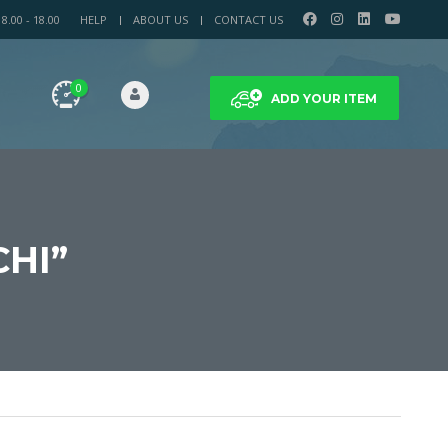
.00 - 18.00
HELP
ABOUT US
CONTACT US
0
ADD YOUR ITEM
CHI”