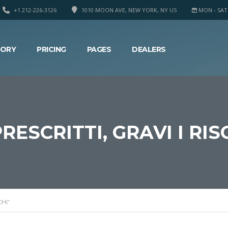
+1 212-226-3126
1010 MOON AVE, NEW YORK, NY US
MON - SAT 8
TORY
PRICING
PAGES
DEALERS
RESCRITTI, GRAVI I RIS
CHI”