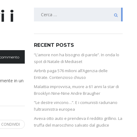
 i
RECENT POSTS
“L’amore non ha bisogno di parole”. In onda lo
 commento
spot di Natale di Mediaset
Airbnb paga 576 milioni all’Agenzia delle
Entrate. Contenzioso chiuso
amente in un
Malattia improvvisa, muore a 61 anni la star di
Brooklyn Nine-Nine Andre Braugher
“Le destre vincono…”. E i comunisti radunano
l’ultrasinistra europea
Aveva otto auto e prendeva il reddito grillino. La
CONDIVIDI
truffa del marocchino salvato dal giudice