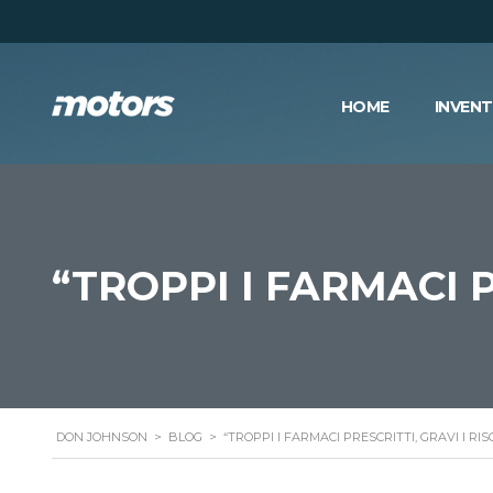
HOME
INVEN
“TROPPI I FARMACI P
DON JOHNSON
>
BLOG
>
“TROPPI I FARMACI PRESCRITTI, GRAVI I RIS