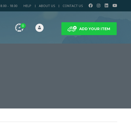
.00 - 18.00
HELP
ABOUT US
CONTACT US
0
ADD YOUR ITEM