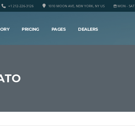
+1 212-226-3126
1010 MOON AVE, NEW YORK, NY US
MON - SAT 8
TORY
PRICING
PAGES
DEALERS
ATO