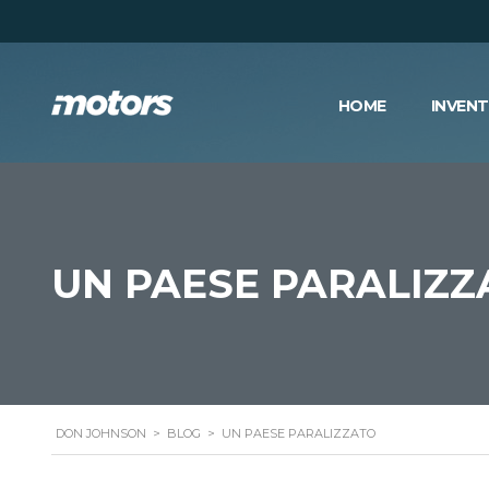
HOME
INVEN
UN PAESE PARALIZZ
DON JOHNSON
>
BLOG
>
UN PAESE PARALIZZATO